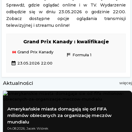
Sprawdź, gdzie oglądać online i w TV. Wydarzenie
odbędzie się w dniu 23.05.2026 o godzinie 22:00.
Zobacz dostępne opcje oglądania transmisji
telewizyjnej i streamu online!
Grand Prix Kanady : kwalifikacje
Grand Prix Kanady
sports_score
Formuła 1
calendar_month
23.05.2026 22:00
Aktualności
więcej
Amerykańskie miasta domagają się od FIFA
milionów obiecanych za organizację meczów
mundialu
04.08.2026; Jacek Wiórek