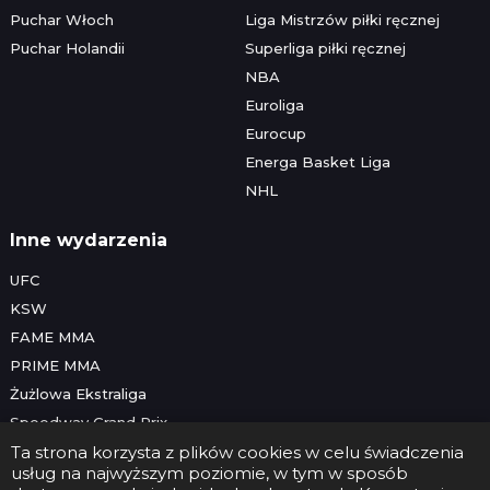
Puchar Włoch
Liga Mistrzów piłki ręcznej
Puchar Holandii
Superliga piłki ręcznej
NBA
Euroliga
Eurocup
Energa Basket Liga
NHL
Inne wydarzenia
UFC
KSW
FAME MMA
PRIME MMA
Żużlowa Ekstraliga
Speedway Grand Prix
Skoki narciarskie
Ta strona korzysta z plików cookies w celu świadczenia
usług na najwyższym poziomie, w tym w sposób