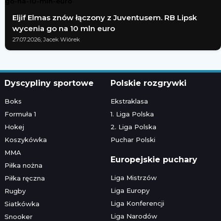
Eljif Elmas znów łączony z Juventusem. RB Lipsk
wycenia go na 10 mln euro
27.07.2026; Jacek Wiórek
Dyscypliny sportowe
Polskie rozgrywki
Boks
Ekstraklasa
Formuła 1
1. Liga Polska
Hokej
2. Liga Polska
Koszykówka
Puchar Polski
MMA
Europejskie puchary
Piłka nożna
Liga Mistrzów
Piłka ręczna
Liga Europy
Rugby
Liga Konferencji
Siatkówka
Liga Narodów
Snooker