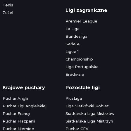
Tenis
Ligi zagraniczne
Żużel
Premier League
La Liga
Bundesliga
Serie A
Ligue 1
Championship
Liga Portugalska
Eredivisie
Krajowe puchary
Pozostałe ligi
Puchar Anglii
PlusLiga
Puchar Ligi Angielskiej
Liga Siatkówki Kobiet
Puchar Francji
Siatkarska Liga Mistrzów
Puchar Hiszpanii
Siatkarska Liga Mistrzyń
Puchar Niemiec
Puchar CEV